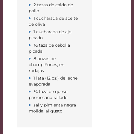
2 tazas de caldo de
pollo
1 cucharada de aceite
de oliva
1 cucharada de ajo
picado
½ taza de cebolla
picada
8 onzas de
champiñones, en
rodajas
1 lata (12 oz.) de leche
evaporada
¼ taza de queso
parmesano rallado
sal y pimienta negra
molida, al gusto