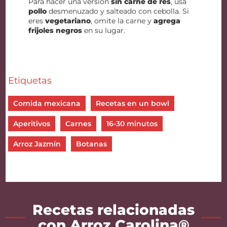
Para hacer una versión
sin carne de res
, usa
pollo
desmenuzado y salteado con cebolla. Si
eres
vegetariano
, omite la carne y
agrega
frijoles negros
en su lugar.
Etiquetas
Comida mexicana
Recetas en un bowl
Aperitivos
Carnes
16-30 minutos
Arroz Jazmín
Botanas
Recetas relacionadas
con Arroz Carolina®