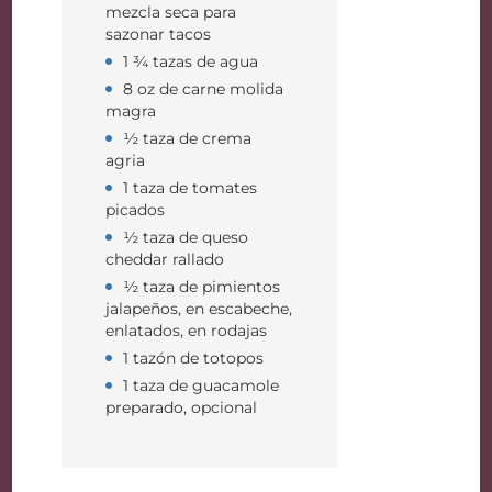
mezcla seca para
sazonar tacos
1 ¾ tazas de agua
8 oz de carne molida
magra
½ taza de crema
agria
1 taza de tomates
picados
½ taza de queso
cheddar rallado
½ taza de pimientos
jalapeños, en escabeche,
enlatados, en rodajas
1 tazón de totopos
1 taza de guacamole
preparado, opcional