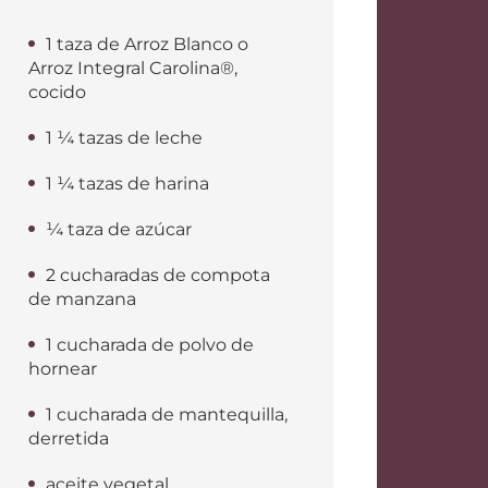
1 taza de Arroz Blanco o
Arroz Integral Carolina®,
cocido
1 ¼ tazas de leche
1 ¼ tazas de harina
¼ taza de azúcar
2 cucharadas de compota
de manzana
1 cucharada de polvo de
hornear
1 cucharada de mantequilla,
derretida
aceite vegetal