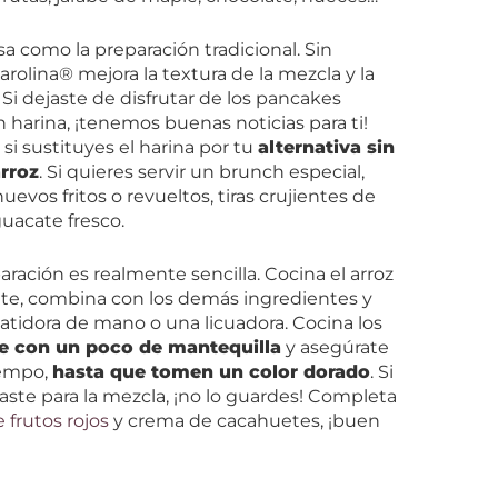
a como la preparación tradicional. Sin
rolina® mejora la textura de la mezcla y la
i dejaste de disfrutar de los pancakes
arina, ¡tenemos buenas noticias para ti!
 si sustituyes el harina por tu
alternativa sin
arroz
. Si quieres servir un brunch especial,
vos fritos o revueltos, tiras crujientes de
guacate fresco.
ración es realmente sencilla. Cocina el arroz
ete, combina con los demás ingredientes y
atidora de mano o una licuadora. Cocina los
e con un poco de mantequilla
y asegúrate
iempo,
hasta que tomen un color dorado
. Si
aste para la mezcla, ¡no lo guardes! Completa
 frutos rojos
y crema de cacahuetes, ¡buen