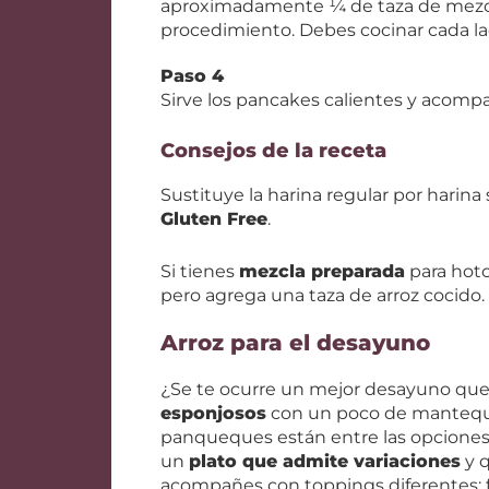
aproximadamente ¼ de taza de mezcla.
procedimiento. Debes cocinar cada 
Paso 4
Sirve los pancakes calientes y acompa
Consejos de la receta
Sustituye la harina regular por harina
Gluten Free
.
Si tienes
mezcla preparada
para hotc
pero agrega una taza de arroz cocido.
Arroz para el desayuno
¿Se te ocurre un mejor desayuno que
esponjosos
con un poco de mantequil
panqueques están entre las opciones f
un
plato que admite variaciones
y q
acompañes con toppings diferentes: f