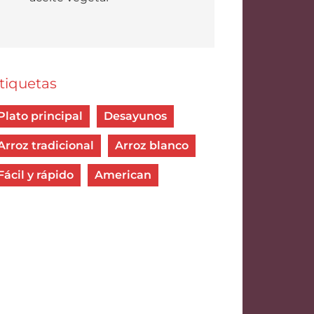
tiquetas
Plato principal
Desayunos
Arroz tradicional
Arroz blanco
Fácil y rápido
American