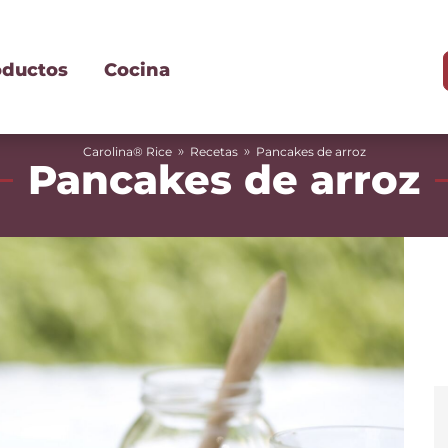
oductos
Cocina
»
»
Carolina® Rice
Recetas
Pancakes de arroz
Pancakes de arroz