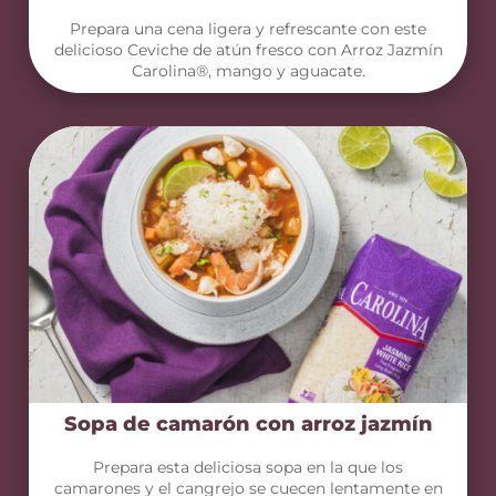
Prepara una cena ligera y refrescante con este
delicioso Ceviche de atún fresco con Arroz Jazmín
Carolina®, mango y aguacate.
Sopa de camarón con arroz jazmín
Prepara esta deliciosa sopa en la que los
camarones y el cangrejo se cuecen lentamente en