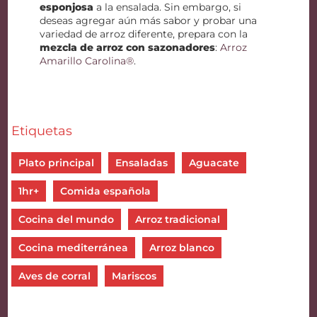
esponjosa
a la ensalada. Sin embargo, si
deseas agregar aún más sabor y probar una
variedad de arroz diferente, prepara con la
mezcla de arroz con sazonadores
:
Arroz
Amarillo Carolina®
.
Etiquetas
Plato principal
Ensaladas
Aguacate
1hr+
Comida española
Cocina del mundo
Arroz tradicional
Cocina mediterránea
Arroz blanco
Aves de corral
Mariscos