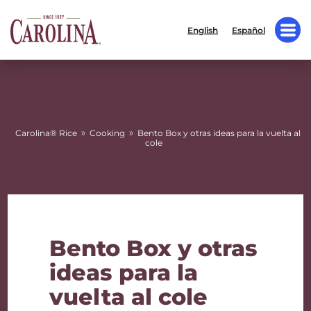
English
Español
»
»
Carolina® Rice
Cooking
Bento Box y otras ideas para la vuelta al
cole
Bento Box y otras
ideas para la
vuelta al cole