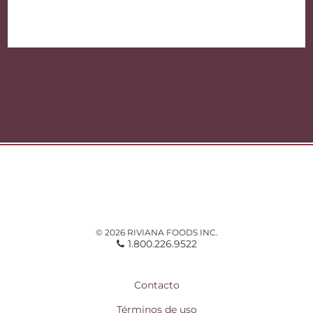
Navegación
de
« Sabores tropicales
La paella perfecta »
entradas
© 2026 RIVIANA FOODS INC.
1.800.226.9522
Contacto
Términos de uso