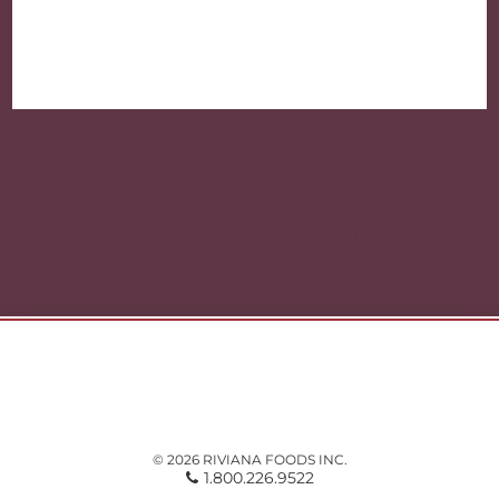
Navegación
de
« Bento Box y otras ideas para la vuelta al cole
entradas
Ideas de snacks para la graduación »
© 2026 RIVIANA FOODS INC.
1.800.226.9522