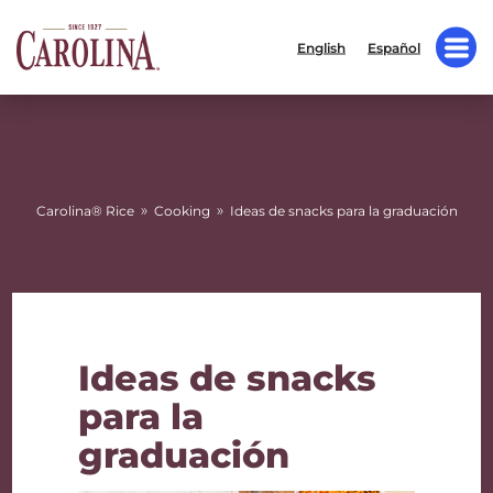
English
Español
»
»
Carolina® Rice
Cooking
Ideas de snacks para la graduación
Ideas de snacks
para la
graduación