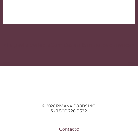
Navegación
de
« La paella perfecta
Comidas en 15 minutos o menos »
entradas
© 2026 RIVIANA FOODS INC.
1.800.226.9522
Contacto