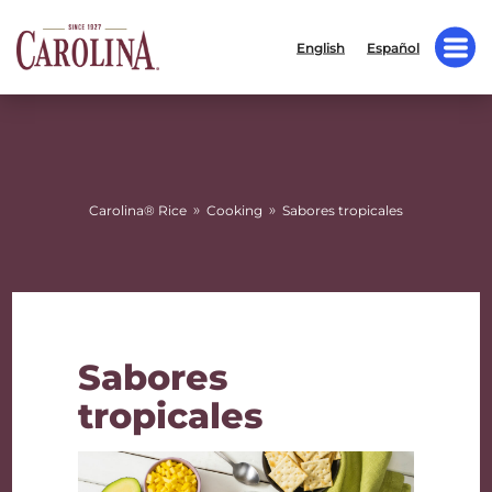
English
Español
»
»
Carolina® Rice
Cooking
Sabores tropicales
Sabores
tropicales