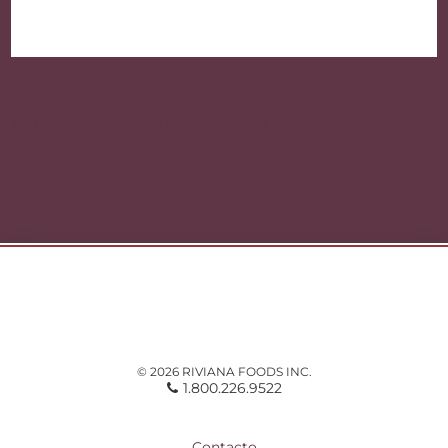
Navegación
de
« Ensaladas frescas de arroz para el verano
entradas
Bento Box y otras ideas para la vuelta al cole »
© 2026 RIVIANA FOODS INC.
1.800.226.9522
Contacto