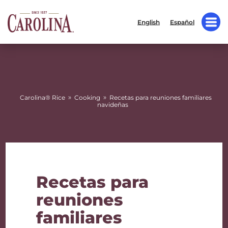
English
Español
»
»
Carolina® Rice
Cooking
Recetas para reuniones familiares
navideñas
Recetas para
reuniones
familiares