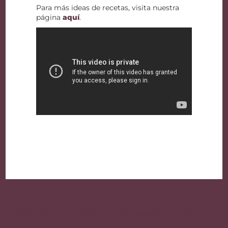
Para más ideas de recetas, visita nuestra
página
aquí
.
Navegación
de
« Platos con Arroz Basmati para celebrar el Diwali