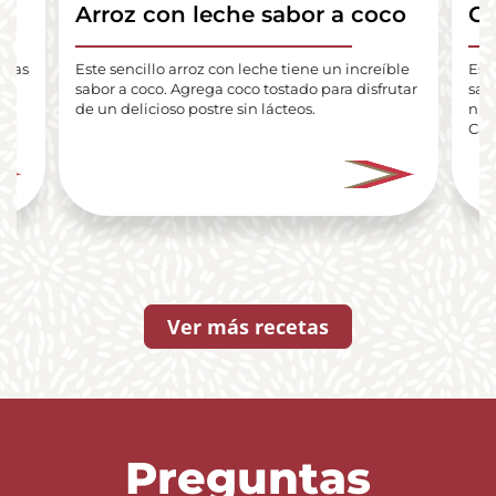
Arroz con leche sabor a coco
Gu
lenas
Este sencillo arroz con leche tiene un increíble
Est
ue
sabor a coco. Agrega coco tostado para disfrutar
sab
de un delicioso postre sin lácteos.
nue
Car
Ver más recetas
Preguntas