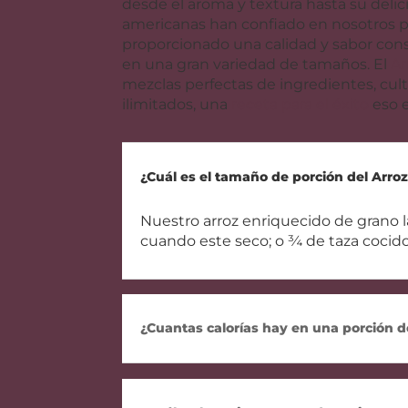
desde el aroma y textura hasta su delici
americanas han confiado en nosotros por
proporcionado una calidad y sabor cons
en una gran variedad de tamaños. El
Ar
mezclas perfectas de ingredientes, cult
ilimitados, una
receta para el éxito
eso e
¿Cuál es el tamaño de porción del Arro
Nuestro arroz enriquecido de grano la
cuando este seco; o ¾ de taza cocido
¿Cuantas calorías hay en una porción d