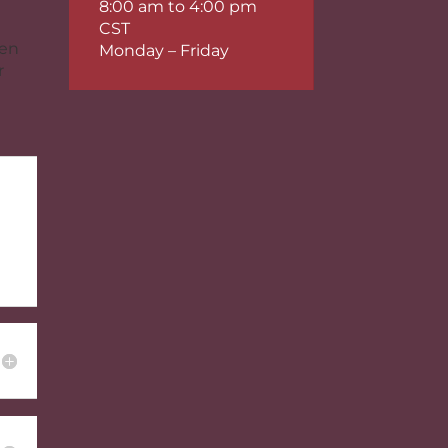
8:00 am to 4:00 pm
CST
nen
Monday – Friday
r