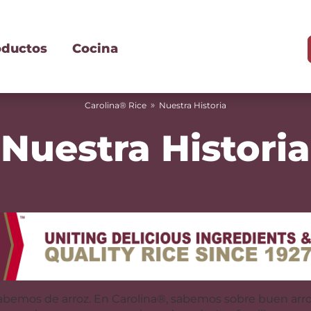
oductos
Cocina
»
Carolina® Rice
Nuestra Historia
Nuestra Historia
 sabemos de arroz. En Carolina®, sabemos sobre buen arr