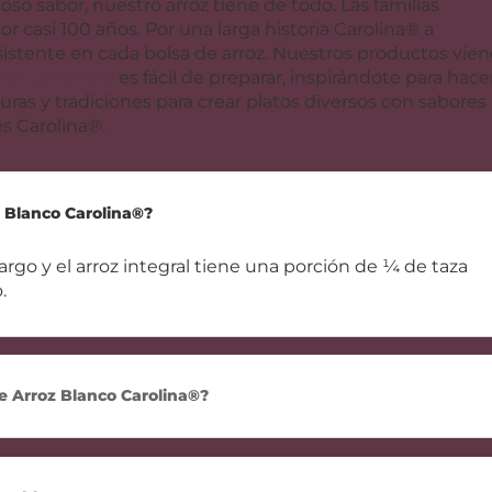
oso sabor, nuestro arroz tiene de todo. Las familias
 casi 100 años. Por una larga historia Carolina® a
istente en cada bolsa de arroz. Nuestros productos vie
roz Carolina®
es fácil de preparar, inspirándote para hace
uras y tradiciones para crear platos diversos con sabores
s Carolina®.
z Blanco Carolina®?
rgo y el arroz integral tiene una porción de ¼ de taza
.
e Arroz Blanco Carolina®?